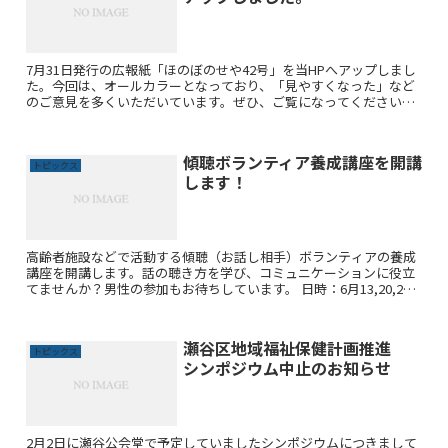
7月31日発行の広報紙「ほのぼのせや42号」を当HPへアップしまし
た。今回は、オールカラーとなっており、「見やすくなった」など
のご意見を多くいただいています。ぜひ、ご覧になってください。
画像をクリックすると、ご覧になれます。
傾聴ボランティア養成講座を開講
トピックス
します！
高齢者施設などで活動する傾聴（お話し相手）ボランティアの養成
講座を開講します。話の聴き方を学び、コミュニケーションに役立
てませんか？男性の参加もお待ちしています。 日時：6月13,20,27
日の木曜日 全3回 9時30分～12時※上記の他に...
瀬谷区地域福祉保健計画推進
トピックス
シンポジウム中止のお知らせ
2月2日に瀬谷公会堂で予定していましたシンポジウムにつきまして