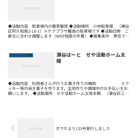
◆活動内容 駐車場内の雑草駆除 ◆活動場所 小林駐車場 （瀬谷
区阿久和南2-10-1）※ケアプラザ職員の駐車場です ◆活動日時 ご
都合に合わせ調整します（60分程度の作業） ◆募集条件 男性であ
れば年齢問いません ◆募集人数 1 ～ 2名 ...
瀬谷はーと せや活動ホーム太
ボランティア募集
陽
◆活動内容 利用者さんが行うお菓子作りの補助 ※ク
ッキー等の焼き菓子を作ります。生地作りや調理中のお手伝いをお
願いします。 ◆活動場所 せや活動ホーム太陽本館 （瀬谷区三ツ
境78-12） ◆活動日時 ご相談ください ◆募集条件 ...
ボラだより133号発行しました