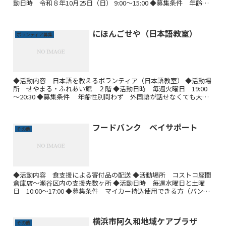
動日時 令和８年10月25日（日） 9:00～15:00 ◆募集条件 年齢性
別問わず 学生歓迎！
にほんごせや（日本語教室）
ボランティア募集
◆活動内容 日本語を教えるボランティア（日本語教室） ◆活動場
所 せやまる・ふれあい館 ２階 ◆活動日時 毎週火曜日 19:00
～20:30 ◆募集条件 年齢性別問わず 外国語が話せなくても大丈
夫です！！ ●活動の様子
フードバンク ベイサポート
その他
◆活動内容 食支援による寄付品の配送 ◆活動場所 コストコ座間
倉庫店～瀬谷区内の支援先数ヶ所 ◆活動日時 毎週水曜日と土曜
日 10:00～17:00 ◆募集条件 マイカー持込使用できる方（バン、
ワゴン車が良い）・年齢性別問わず・継続して活動...
横浜市阿久和地域ケアプラザ
その他