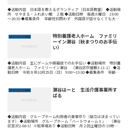
◆活動内容 日本語を教えるボランティア（日本語教室） ◆活動場
所 せやまる・ふれあい館 ２階 ◆活動日時 毎週火曜日 19:00
～20:30 ◆募集条件 年齢性別問わず 外国語が話せなくても大丈
夫です！！ ●活動の様子
特別養護老人ホーム ファミリ
ボランティア募集
ーイン瀬谷（秋まつりのお手伝
い）
◆活動内容 主にゲームや模擬店でのお手伝い ◆活動場所 特別養
護老人ホーム ファミリーイン瀬谷 （瀬谷区中屋敷3-11-1） ◆活
動日時 令和８年10月25日（日） 9:00～15:00 ◆募集条件 年齢性
別問わず 学生歓迎！
瀬谷はーと 生活介護事業所す
ボランティア募集
ばる
◆活動内容 グループホーム利用者の食事作り（献立は決まってい
ます） ◆活動場所 グループホーム「ハートウォームⅡ」 （瀬谷
区宮沢2-68-5）※駐車場あり ◆活動日時 月２回土曜日の 15時か