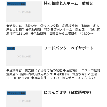
特別養護老人ホーム 愛成苑
ボランティア募集
◆活動内容 ①洗い物 ②リネン交換 ③環境整備 ④傾聴 ⑤入
居者のお相手 ◆活動場所 特別養護老人ホーム 愛成苑 （瀬谷区
瀬谷町4131-16） ◆活動日時 日曜日から土曜日の ①9:00～
12:00 ②14:00～16:00 ※曜日は応相...
フードバンク ベイサポート
その他
◆活動内容 食支援による寄付品の配送 ◆活動場所 コストコ座間
倉庫店～瀬谷区内の支援先数ヶ所 ◆活動日時 毎週水曜日と土曜
日 10:00～17:00 ◆募集条件 マイカー持込使用できる方（バン、
ワゴン車が良い）・年齢性別問わず・継続して活動...
にほんごせや（日本語教室）
ボランティア募集