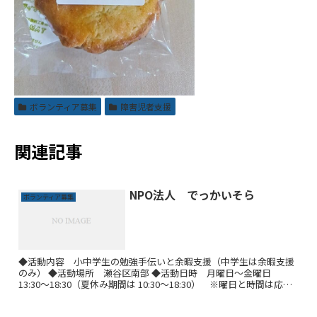
ボランティア募集
障害児者支援
関連記事
NPO法人 でっかいそら
ボランティア募集
◆活動内容 小中学生の勉強手伝いと余暇支援（中学生は余暇支援
のみ） ◆活動場所 瀬谷区南部 ◆活動日時 月曜日～金曜日
13:30～18:30（夏休み期間は 10:30～18:30） ※曜日と時間は応相
談 ◆募集条件 年齢性別問わず 継続し...