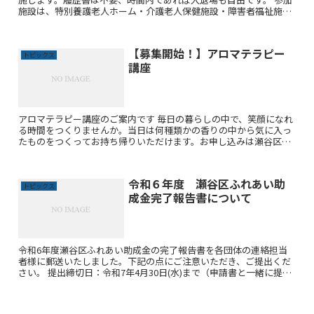
施設は、特別養護老人ホーム・介護老人保健施設・障害者福祉施設
保育園・NPO法人等17の施設が参加する予定です。 この機...
【募集開始！】アロマテラピー
トピックス
講座
アロマテラピー講座のご案内です 毎日の暮らしの中で、笑顔になれ
る時間をつくりませんか。当日は何種類かの香りの中から気に入っ
たものをつくってお持ち帰りいただけます。お申し込みは瀬谷区ボ
ランティアセンターまで！たくさんのご応募お待ちしています。...
令和６年度 瀬谷区ふれあい助
トピックス
成金完了報告書について
令和6年度瀬谷区ふれあい助成金の完了報告書を各団体の連絡担当
者様に郵送いたしました。下記の点にご注意いただき、ご提出くだ
さい。 提出締切日：令和7年4月30日(水)まで（申請書と一緒に提出
して頂いて構いませんが、申請は令和7年4月16日(水...