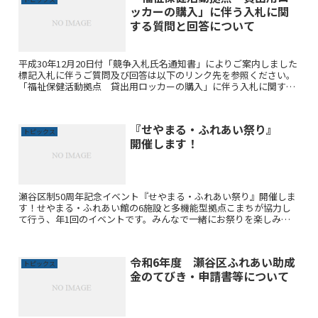
ッカーの購入」に伴う入札に関
する質問と回答について
平成30年12月20日付「競争入札氏名通知書」によりご案内しました
標記入札に伴うご質問及び回答は以下のリンク先を参照ください。
「福祉保健活動拠点 貸出用ロッカーの購入」に伴う入札に関する
質問と回答について <平成30年12月28日掲載>
『せやまる・ふれあい祭り』
トピックス
開催します！
瀬谷区制50周年記念イベント『せやまる・ふれあい祭り』開催しま
す！せやまる・ふれあい館の6施設と多機能型拠点こまちが協力し
て行う、年1回のイベントです。みんなで一緒にお祭りを楽しみま
しょう！ 日時：平成30年12月1日（土）10時～14時会...
令和6年度 瀬谷区ふれあい助成
トピックス
金のてびき・申請書等について