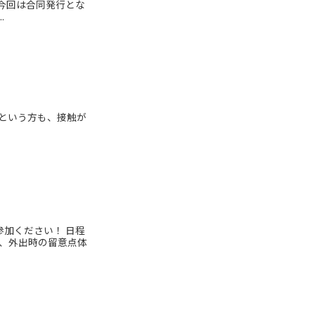
今回は合同発行とな
.
いという方も、接触が
加ください！ 日程
性、外出時の留意点体