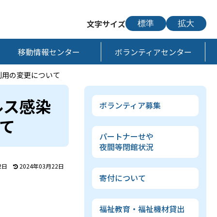
文字サイズ
標準
拡大
移動情報センター
ボランティアセンター
利用の変更について
ルス感染
ボランティア募集
て
パートナーせや
夜間等閉館状況
2日
2024年03月22日
寄付について
福祉教育・福祉機材貸出