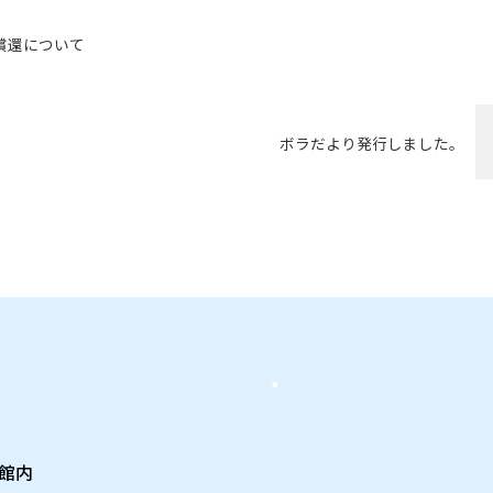
償還について
ボラだより発行しました。
・
い館内