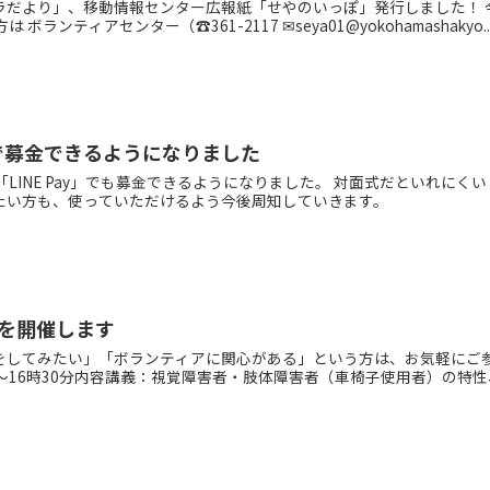
ラだより」、移動情報センター広報紙「せやのいっぽ」発行しました！ 
ンティアセンター（☎361-2117 ✉seya01@yokohamashakyo...
y」で募金できるようになりました
LINE Pay」でも募金できるようになりました。 対面式だといれにく
たい方も、使っていただけるよう今後周知していきます。
を開催します
をしてみたい」「ボランティアに関心がある」という方は、お気軽にご参
0分～16時30分内容講義：視覚障害者・肢体障害者（車椅子使用者）の特