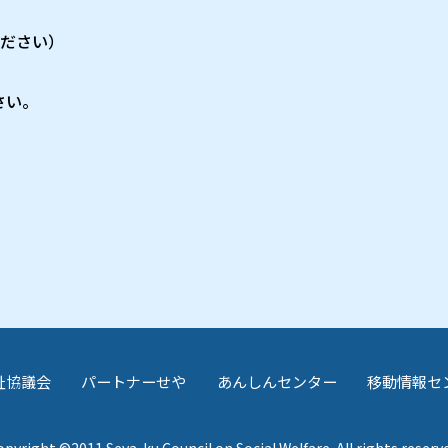
てください）
さい。
祉協議会
パートナーせや
あんしんセンター
移動情報セ
pyright ©2011 Seya-ku Council on Social Welfare. All rights reserv