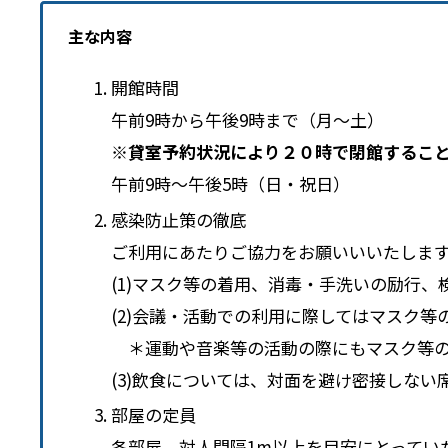
主な内容
開館時間
午前9時から午後9時まで（月～土）
※貸室予約状況により２０時で閉館するこ
午前9時～午後5時（日・祝日）
感染防止策の徹底
ご利用にあたりご協力をお願いいいたしま
(1)マスク等の着用、消毒・手洗いの励行
(2)会議・活動での利用に際してはマスク
＊運動や音楽等の活動の際にもマスク等の
(3)飲食については、対面を避け密接しな
部屋の定員
各部屋、対人間隔1m以上を目安にとってい